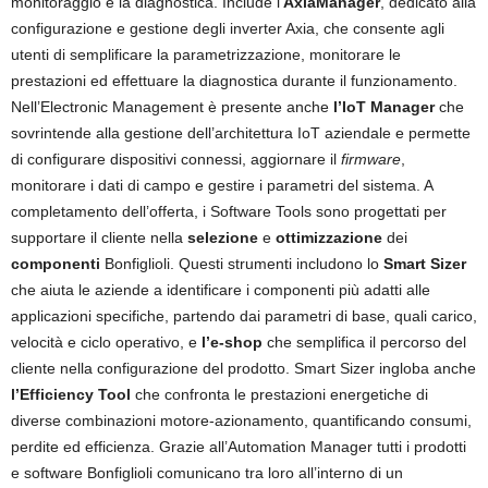
monitoraggio e la diagnostica. Include l’
AxiaManager
, dedicato alla
configurazione e gestione degli inverter Axia, che consente agli
utenti di semplificare la parametrizzazione, monitorare le
prestazioni ed effettuare la diagnostica durante il funzionamento.
Nell’Electronic Management è presente anche
l’IoT Manager
che
sovrintende alla gestione dell’architettura IoT aziendale e permette
di configurare dispositivi connessi, aggiornare il
firmware
,
monitorare i dati di campo e gestire i parametri del sistema. A
completamento dell’offerta, i Software Tools sono progettati per
supportare il cliente nella
selezione
e
ottimizzazione
dei
componenti
Bonfiglioli. Questi strumenti includono lo
Smart Sizer
che aiuta le aziende a identificare i componenti più adatti alle
applicazioni specifiche, partendo dai parametri di base, quali carico,
velocità e ciclo operativo, e
l’e-shop
che semplifica il percorso del
cliente nella configurazione del prodotto. Smart Sizer ingloba anche
l’Efficiency Tool
che confronta le prestazioni energetiche di
diverse combinazioni motore-azionamento, quantificando consumi,
perdite ed efficienza. Grazie all’Automation Manager tutti i prodotti
e software Bonfiglioli comunicano tra loro all’interno di un