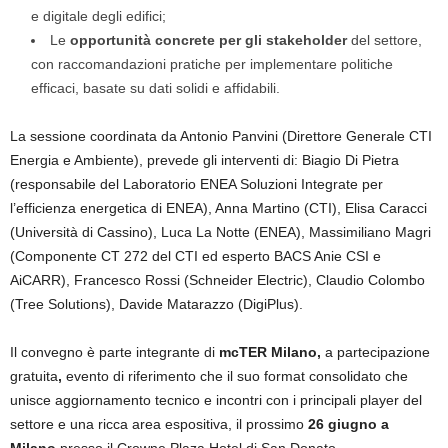
e digitale degli edifici;
Le
opportunità concrete per gli stakeholder
del settore,
con raccomandazioni pratiche per implementare politiche
efficaci, basate su dati solidi e affidabili.
La sessione coordinata da Antonio Panvini (Direttore Generale CTI
Energia e Ambiente), prevede gli interventi di: Biagio Di Pietra
(responsabile del Laboratorio ENEA Soluzioni Integrate per
l’efficienza energetica di ENEA), Anna Martino (CTI), Elisa Caracci
(Università di Cassino), Luca La Notte (ENEA), Massimiliano Magri
(Componente CT 272 del CTI ed esperto BACS Anie CSI e
AiCARR), Francesco Rossi (Schneider Electric), Claudio Colombo
(Tree Solutions), Davide Matarazzo (DigiPlus).
Il convegno è parte integrante di
mcTER Milano
,
a partecipazione
gratuita
,
evento di riferimento che il suo format consolidato che
unisce aggiornamento tecnico e incontri con i principali player del
settore e una ricca area espositiva, il prossimo
26 giugno a
Milano
presso il Crowne Plaza Hotel di San Donato.