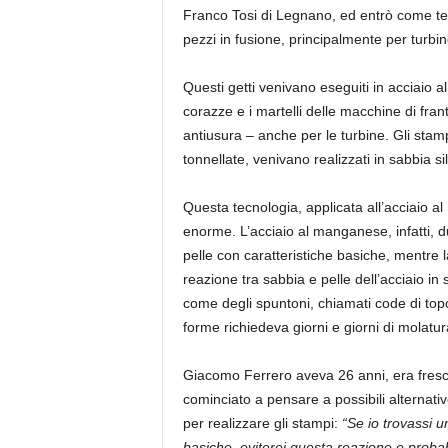
Franco Tosi di Legnano, ed entrò come tec
pezzi in fusione, principalmente per turbi
Questi getti venivano eseguiti in acciaio a
corazze e i martelli delle macchine di fra
antiusura – anche per le turbine. Gli sta
tonnellate, venivano realizzati in sabbia si
Questa tecnologia, applicata all’acciaio a
enorme. L’acciaio al manganese, infatti, du
pelle con caratteristiche basiche, mentre la
reazione tra sabbia e pelle dell’acciaio in s
come degli spuntoni, chiamati code di topo.
forme richiedeva giorni e giorni di molatu
Giacomo Ferrero aveva 26 anni, era fresco
cominciato a pensare a possibili alternativ
per realizzare gli stampi:
“Se io trovassi u
basiche, eviterei questa reazione e probabi