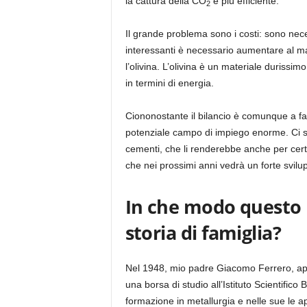
la cattura della CO
è più efficiente.
2
Il grande problema sono i costi: sono nece
interessanti è necessario aumentare al m
l’olivina. L’olivina è un materiale durissi
in termini di energia.
Ciononostante il bilancio è comunque a fav
potenziale campo di impiego enorme. Ci sono
cementi, che li renderebbe anche per certi
che nei prossimi anni vedrà un forte svilu
In che modo questo m
storia di famiglia?
Nel 1948, mio padre Giacomo Ferrero, appe
una borsa di studio all’Istituto Scientific
formazione in metallurgia e nelle sue le ap