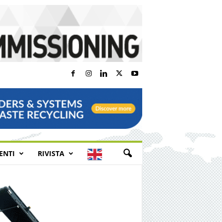
E
ENTI
RIVISTA
N
G
L