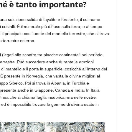
rché è tanto importante?
una soluzione solida di fayalite e forsterite, il cui nome
 cristalli. È il minerale più diffuso sulla terra, e al tempo
 il principale costituente del mantello terrestre, che si trova
ta terrestre esterna.
(legati allo scontro tra placche continentali nel periodo
terrestre. Può succedere anche durante le eruzioni
 di mantello e li porta in superficie, cosicché all’interno dei
a. È presente in Norvegia, che vanta le olivine migliori al
ppo Sibelco. Poi si trova in Albania, in Turchia e
è presente anche in Giappone, Canada e India. In Italia
a linea che si chiama faglia insubrica, ma nelle nostre
li ed è impossibile trovare le gemme di olivina usate in