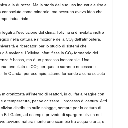
ica e la durezza. Ma la storia del suo uso industriale risale
 era conosciuta come minerale, ma nessuno aveva idea che
ampo industriale.
egati all’evoluzione del clima, l’olivina si è rivelata inoltre
egico nella cattura e rimozione della CO
dall’atmosfera,
2
niversità e ricercatori per lo studio di sistemi che
già avviene. L’olivina infatti fissa la CO
formando dei
2
icienza è bassa, ma è un processo inesorabile. Una
 una tonnellata di CO
per questo saranno necessarie
2
zi. In Olanda, per esempio, stiamo fornendo alcune società
 micronizzata all’interno di reattori, in cui farla reagire con
one e temperatura, per velocizzare il processo di cattura. Altri
i olivina distribuita sulle spiagge, sempre per la cattura di
da Bill Gates, ad esempio prevede di spargere olivina nel
 dove avviene naturalmente uno scambio tra acqua e aria, e