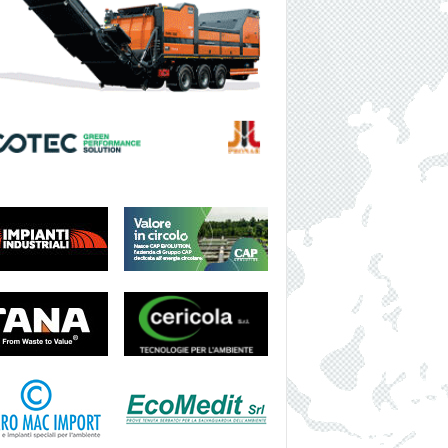
I
S
H
N
E
W
S