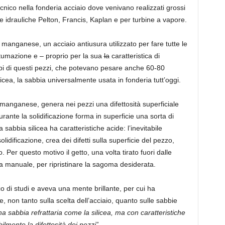
nico nella fonderia acciaio dove venivano realizzati grossi
ne idrauliche Pelton, Francis, Kaplan e per turbine a vapore.
l manganese, un acciaio antiusura utilizzato per fare tutte le
ntumazione e – proprio per la sua
la
caratteristica di
mpi di questi pezzi, che potevano pesare anche 60-80
licea, la sabbia universalmente usata in fonderia tutt’oggi.
l manganese, genera nei pezzi una difettosità superficiale
rante la solidificazione forma in superficie una sorta di
 sabbia silicea ha caratteristiche acide: l’inevitabile
olidificazione, crea dei difetti sulla superficie del pezzo,
 Per questo motivo il getto, una volta tirato fuori dalle
ra manuale, per ripristinare la sagoma desiderata.
 di studi e aveva una mente brillante, per cui ha
e, non tanto sulla scelta dell’acciaio, quanto sulle sabbie
na sabbia refrattaria come la silicea, ma con caratteristiche
lmente la difettosità dei pezzi”
.