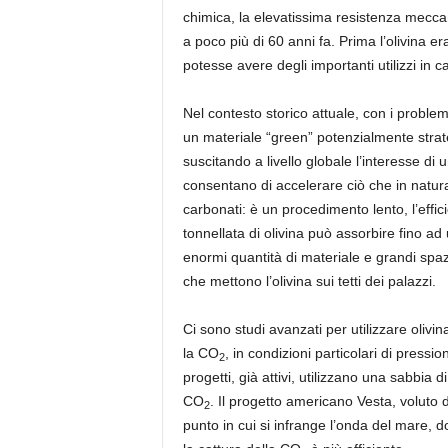
chimica, la elevatissima resistenza meccan
a poco più di 60 anni fa. Prima l’olivina
potesse avere degli importanti utilizzi in c
Nel contesto storico attuale, con i problemi l
un materiale “green” potenzialmente strat
suscitando a livello globale l’interesse di u
consentano di accelerare ciò che in natura 
carbonati: è un procedimento lento, l’eff
tonnellata di olivina può assorbire fino ad
enormi quantità di materiale e grandi spa
che mettono l’olivina sui tetti dei palazzi.
Ci sono studi avanzati per utilizzare olivina
la CO
, in condizioni particolari di pressi
2
progetti, già attivi, utilizzano una sabbia d
CO
. Il progetto americano Vesta, voluto 
2
punto in cui si infrange l’onda del mare,