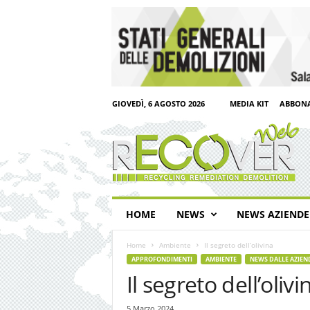
GIOVEDÌ, 6 AGOSTO 2026
MEDIA KIT
ABBONA
R
e
c
o
v
e
r
HOME
NEWS
NEWS AZIENDE
W
e
Home
Ambiente
Il segreto dell’olivina
b
APPROFONDIMENTI
AMBIENTE
NEWS DALLE AZIEN
Il segreto dell’olivi
5 Marzo 2024