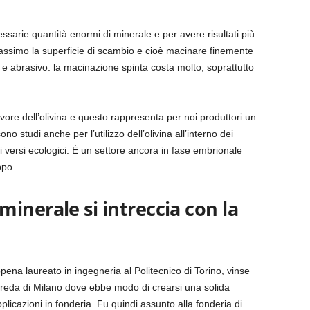
ssarie quantità enormi di minerale e per avere risultati più
assimo la superficie di scambio e cioè macinare finemente
mo e abrasivo: la macinazione spinta costa molto, soprattutto
ore dell’olivina e questo rappresenta per noi produttori un
 studi anche per l’utilizzo dell’olivina all’interno dei
 versi ecologici. È un settore ancora in fase embrionale
ppo.
inerale si intreccia con la
na laureato in ingegneria al Politecnico di Torino, vinse
o Breda di Milano dove ebbe modo di crearsi una solida
plicazioni in fonderia. Fu quindi assunto alla fonderia di