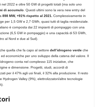
ati nel 2022 e oltre 50 GW di progetti totali (ma solo uno
mi di accumulo
. Questi ultimi sono la vera new entry del
ca
898 MW, +91% rispetto al 2021.
Complessivamente in
rage per 1,5 GW e 2,7 GWh, quasi tutti di taglia residenziale.
taliano è composta dai 22 impianti di pompaggio con una
uzione (6,5 GW in pompaggio) e una capacità di 53 GWh,
ttro al Nord e due al Sud).
che quella che fa capo al settore
dell’idrogeno verde
che
 ed economiche per uno sviluppo della catena del valore. Il
l’idrogeno conta nel complesso 115 iniziative, che
igine e dimensione. Progetti, studi, accordi di
ati per il 47% agli usi finali, il 32% alla produzione. Il resto
ra e Hydrogen Valley (9%), elettrolizzatori/altre tecnologie
%).
tori