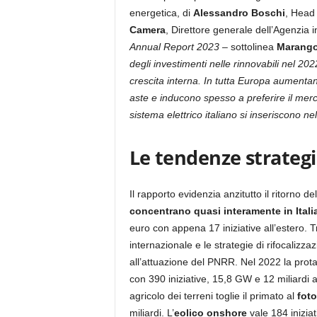
energetica, di
Alessandro Boschi
, Head
Camera
, Direttore generale dell’Agenzia i
Annual Report 2023
– sottolinea
Marango
degli investimenti nelle rinnovabili nel 202
crescita interna. In tutta Europa aumenta
aste e inducono spesso a preferire il merc
sistema elettrico italiano si inseriscono n
Le tendenze strateg
Il rapporto evidenzia anzitutto il ritorno 
concentrano quasi interamente in Itali
euro con appena 17 iniziative all’estero. T
internazionale e le strategie di rifocalizz
all’attuazione del PNRR. Nel 2022 la protag
con 390 iniziative, 15,8 GW e 12 miliardi 
agricolo dei terreni toglie il primato al
foto
miliardi. L’
eolico onshore
vale 184 inizia