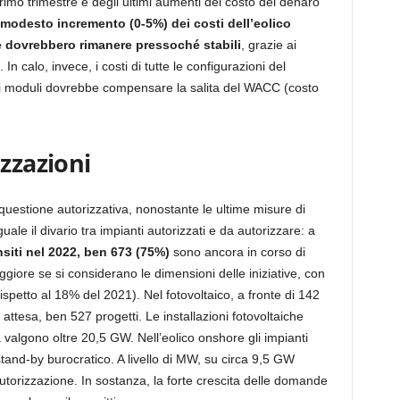
primo trimestre e degli ultimi aumenti del costo del denaro
n modesto incremento (0-5%) dei costi dell’eolico
e dovrebbero rimanere pressoché stabili
, grazie ai
In calo, invece, i costi di tutte le configurazioni del
dei moduli dovrebbe compensare la salita del WACC (costo
izzazioni
questione autorizzativa, nonostante le ultime misure di
le il divario tra impianti autorizzati e da autorizzare: a
nsiti nel 2022, ben 673 (75%)
sono ancora in corso di
giore se si considerano le dimensioni delle iniziative, con
spetto al 18% del 2021). Nel fotovoltaico, a fronte di 142
n attesa, ben 527 progetti. Le installazioni fotovoltaiche
lia valgono oltre 20,5 GW. Nell’eolico onshore gli impianti
tand-by burocratico. A livello di MW, su circa 9,5 GW
autorizzazione. In sostanza, la forte crescita delle domande