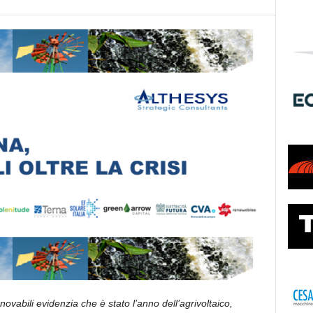
nnovabili evidenzia che è stato l’anno dell’agrivoltaico,