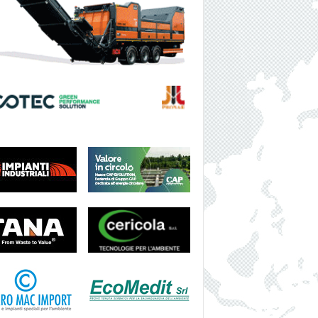
I
S
H
N
E
W
S