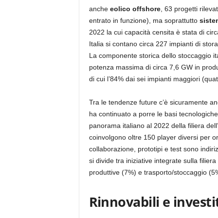
anche
eolico offshore
, 63 progetti rilev
entrato in funzione), ma soprattutto
siste
2022 la cui capacità censita è stata di cir
Italia si contano circa 227 impianti di sto
La componente storica dello stoccaggio i
potenza massima di circa 7,6 GW in prod
di cui l’84% dai sei impianti maggiori (qua
Tra le tendenze future c’è sicuramente an
ha continuato a porre le basi tecnologiche
panorama italiano al 2022 della filiera del
coinvolgono oltre 150 player diversi per or
collaborazione, prototipi e test sono indirizz
si divide tra iniziative integrate sulla filie
produttive (7%) e trasporto/stoccaggio (5
Rinnovabili e investi