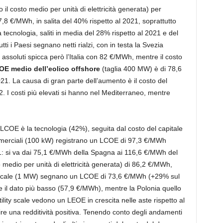
 il costo medio per unità di elettricità generata) per
7,8 €/MWh, in salita del 40% rispetto al 2021, soprattutto
a tecnologia, saliti in media del 28% rispetto al 2021 e del
i i Paesi segnano netti rialzi, con in testa la Svezia
i assoluti spicca però l’Italia con 82 €/MWh, mentre il costo
E medio dell’eolico offshore
(taglia 400 MW) è di 78,6
21. La causa di gran parte dell’aumento è il costo del
2. I costi più elevati si hanno nel Mediterraneo, mentre
 LCOE è la tecnologia (42%), seguita dal costo del capitale
mmerciali (100 kW) registrano un LCOE di 97,3 €/MWh
21: si va dai 75,1 €/MWh della Spagna ai 116,6 €/MWh del
 medio per unità di elettricità generata) di 86,2 €/MWh,
ility scale (1 MW) segnano un LCOE di 73,6 €/MWh (+29% sul
il dato più basso (57,9 €/MWh), mentre la Polonia quello
tility scale vedono un LEOE in crescita nelle aste rispetto al
re una redditività positiva. Tenendo conto degli andamenti