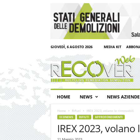
GIOVEDÌ, 6 AGOSTO 2026
MEDIA KIT
ABBONA
R
e
c
o
v
e
r
HOME
NEWS
NEWS AZIENDE
W
e
Home
Rifiuti
IREX 2023, volano le rinnovabili
b
ECONEWS
RIFIUTI
APPROFONDIMENTI
IREX 2023, volano l
11 Maggio 2023