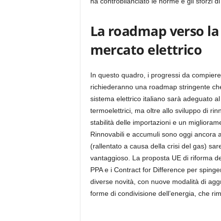
ha controbilanciato le norme e gli sforzi di
La roadmap verso la 
mercato elettrico
In questo quadro, i progressi da compiere 
richiederanno una roadmap stringente che pre
sistema elettrico italiano sarà adeguato al
termoelettrici, ma oltre allo sviluppo di ri
stabilità delle importazioni e un miglioramen
Rinnovabili e accumuli sono oggi ancora 
(rallentato a causa della crisi del gas) 
vantaggioso. La proposta UE di riforma del
PPA e i Contract for Difference per spingere
diverse novità, con nuove modalità di ag
forme di condivisione dell’energia, che rimo