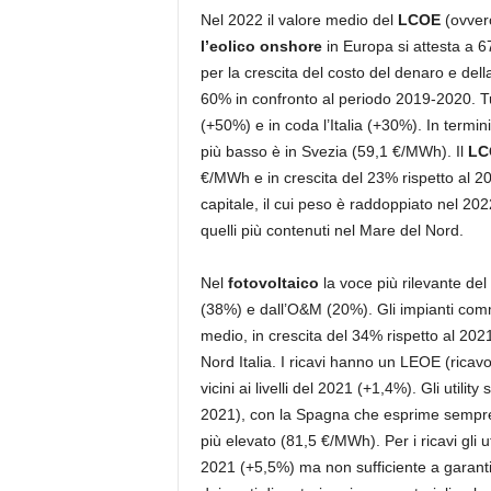
Nel 2022 il valore medio del
LCOE
(ovvero
l’eolico onshore
in Europa si attesta a 6
per la crescita del costo del denaro e dell
60% in confronto al periodo 2019-2020. Tutt
(+50%) e in coda l’Italia (+30%). In termin
più basso è in Svezia (59,1 €/MWh). Il
LCO
€/MWh e in crescita del 23% rispetto al 20
capitale, il cui peso è raddoppiato nel 202
quelli più contenuti nel Mare del Nord.
Nel
fotovoltaico
la voce più rilevante del
(38%) e dall’O&M (20%). Gli impianti co
medio, in crescita del 34% rispetto al 20
Nord Italia. I ricavi hanno un LEOE (ricavo
vicini ai livelli del 2021 (+1,4%). Gli ut
2021), con la Spagna che esprime sempre 
più elevato (81,5 €/MWh). Per i ricavi gli u
2021 (+5,5%) ma non sufficiente a garanti