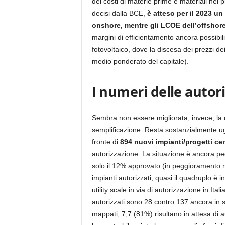
dei costi di materie prime e materiali nel 
decisi dalla BCE,
è atteso per il 2023 u
onshore, mentre gli LCOE dell’offshor
margini di efficientamento ancora possibili. 
fotovoltaico, dove la discesa dei prezzi 
medio ponderato del capitale).
I numeri delle autor
Sembra non essere migliorata, invece, la 
semplificazione. Resta sostanzialmente ugua
fronte di
894 nuovi impianti/progetti ce
autorizzazione. La situazione è ancora peg
solo il 12% approvato (in peggioramento ri
impianti autorizzati, quasi il quadruplo è i
utility scale in via di autorizzazione in Ita
autorizzati sono 28 contro 137 ancora in s
mappati, 7,7 (81%) risultano in attesa di 