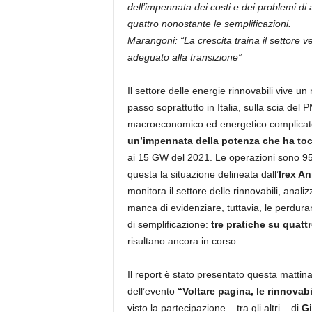
dell’impennata dei costi e dei problemi di 
quattro nonostante le semplificazioni.
Marangoni: “La crescita traina il settore ve
adeguato alla transizione”
Il settore delle energie rinnovabili vive
passo soprattutto in Italia, sulla scia del
macroeconomico ed energetico complicato, 
un’impennata della potenza che ha toc
ai 15 GW del 2021. Le operazioni sono 958
questa la situazione delineata dall’
Irex A
monitora il settore delle rinnovabili, anal
manca di evidenziare, tuttavia, le perdurant
di semplificazione:
tre pratiche su quatt
risultano ancora in corso.
Il report è stato presentato questa mattina 
dell’evento
“Voltare pagina, le rinnovabili
visto la partecipazione – tra gli altri – di
Gi