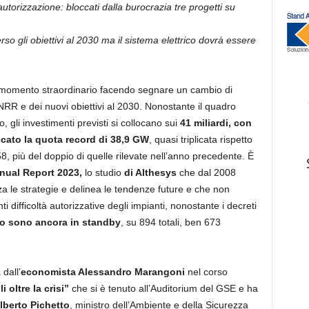
autorizzazione: bloccati dalla burocrazia tre progetti su
rso gli obiettivi al 2030 ma il sistema elettrico dovrà essere
 un momento straordinario facendo segnare un cambio di
 PNRR e dei nuovi obiettivi al 2030. Nonostante il quadro
gli investimenti previsti si collocano sui
41 miliardi, con
cato la quota record di 38,9 GW
, quasi triplicata rispetto
, più del doppio di quelle rilevate nell’anno precedente. È
nnual Report 2023,
lo studio
di Althesys
che dal 2008
izza le strategie e delinea le tendenze future e che non
i difficoltà autorizzative degli impianti, nonostante i decreti
ro sono ancora in standby
, su 894 totali, ben 673
dall’
economista Alessandro Marangoni
nel corso
 oltre la crisi”
che si è tenuto all’Auditorium del GSE e ha
lberto Pichetto
, ministro dell’Ambiente e della Sicurezza