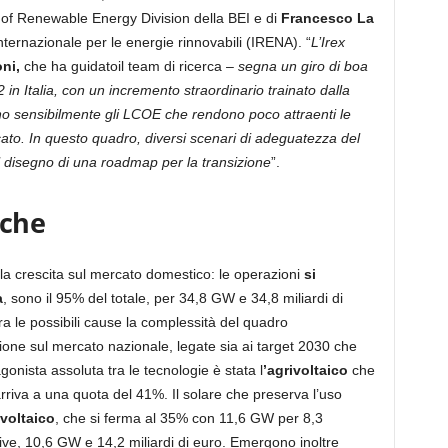
 of Renewable Energy Division della BEI e di
Francesco La
nternazionale per le energie rinnovabili (IRENA). “
L’Irex
ni,
che ha guidatoil team di ricerca –
segna un giro di boa
2 in Italia, con un incremento straordinario trainato dalla
no sensibilmente gli LCOE che rendono poco attraenti le
ato. In questo quadro, diversi scenari di adeguatezza del
el disegno di una roadmap per la transizione
”.
iche
della crescita sul mercato domestico: le operazioni
si
a
, sono il 95% del totale, per 34,8 GW e 34,8 miliardi di
ra le possibili cause la complessità del quadro
azione sul mercato nazionale, legate sia ai target 2030 che
onista assoluta tra le tecnologie è stata l
’agrivoltaico
che
arriva a una quota del 41%. Il solare che preserva l’uso
voltaico
, che si ferma al 35% con 11,6 GW per 8,3
tive, 10,6 GW e 14,2 miliardi di euro. Emergono inoltre