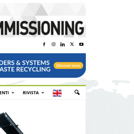
E
ENTI
RIVISTA
N
G
L