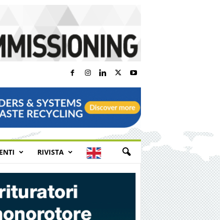
E
ENTI
RIVISTA
N
G
L