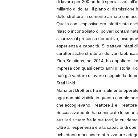
di lavoro per 200 addetti specializzati all’
miliardo di dollari. Il piano di dismissione 
delle strutture in cemento armato e in acc
Quella con l’esplosivo era infatti stata esclu
rilascio incontrollato di polveri contamina
sicurezza il processo demolitivo, bisogn
esperienza e capacità. Si trattava infatti
caratteristiche strutturali dei vari fabbrica
Zion Solutions, nel 2014, ha appaltato i l
impresa con quasi cento anni di storia, ric
può già vantare di avere eseguito la demoli
Stati Uniti.
Manafort Brothers ha inizialmente operato n
oggi non più visibile in quanto completamen
che accoglievano il reattore 1 e il reattore
Successivamente ha cominciato lo smantell
ausiliari situato fra le tue torri, la cui d
Oltre all’esperienza e alla capacità di op
richiedono macchine e attrezzature adeguat