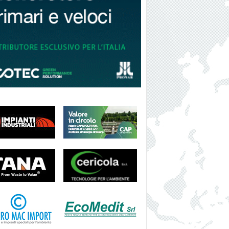
I
S
H
N
E
W
S