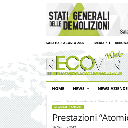
SABATO, 8 AGOSTO 2026
MEDIA KIT
ABBONA
R
e
c
o
v
e
r
HOME
NEWS
NEWS AZIENDE
W
e
Home
News dalle Aziende
Prestazioni “Atomiche”
b
NEWS DALLE AZIENDE
Prestazioni “Atomic
19 Ottobre 2017