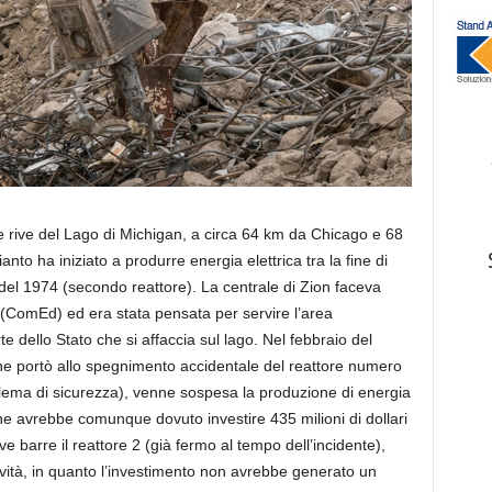
ulle rive del Lago di Michigan, a circa 64 km da Chicago e 68
to ha iniziato a produrre energia elettrica tra la fine di
 del 1974 (secondo reattore). La centrale di Zion faceva
(ComEd) ed era stata pensata per servire l’area
 dello Stato che si affaccia sul lago. Nel febbraio del
he portò allo spegnimento accidentale del reattore numero
ema di sicurezza), venne sospesa la produzione di energia
he avrebbe comunque dovuto investire 435 milioni di dollari
uove barre il reattore 2 (già fermo al tempo dell’incidente),
ività, in quanto l’investimento non avrebbe generato un