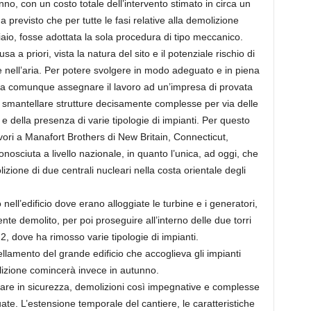
anno, con un costo totale dell’intervento stimato in circa un
ha previsto che per tutte le fasi relative alla demolizione
iaio, fosse adottata la sola procedura di tipo meccanico.
sa a priori, vista la natura del sito e il potenziale rischio di
te nell’aria. Per potere svolgere in modo adeguato e in piena
ava comunque assegnare il lavoro ad un’impresa di provata
 di smantellare strutture decisamente complesse per via delle
ti e della presenza di varie tipologie di impianti. Per questo
avori a Manafort Brothers di New Britain, Connecticut,
onosciuta a livello nazionale, in quanto l’unica, ad oggi, che
zione di due centrali nucleari nella costa orientale degli
ell’edificio dove erano alloggiate le turbine e i generatori,
te demolito, per poi proseguire all’interno delle due torri
 2, dove ha rimosso varie tipologie di impianti.
amento del grande edificio che accoglieva gli impianti
emolizione comincerà invece in autunno.
erare in sicurezza, demolizioni così impegnative e complesse
e. L’estensione temporale del cantiere, le caratteristiche