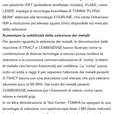
con plastiche rPET (polietilene tereftalato riciclato). FLAKE, come
LASER, impiega la tecnologia brevettata di TOMRA ”FLYING
BEAM” abbinata alla tecnologia FOURLINE, che vanta l’infrarosso
NIR a risoluzione più elevata (quasi 1mm) disponibile sul mercato
della selezione.
Aumentare la redditività della selezione dei metalli
Per quanto riguarda la selezione dei metalli, le dimostrazioni delle
macchine X-TRACT e COMBISENSE hanno illustrato come la
combinazione di diverse tecnologie a sensori possa rendere la
selezione e la successiva commercializzazione di “zorba” (rottami
di metallo non ferroso frantumati) più redditizia. La “zorba” passa
sotto un’unità a raggi X per separare l’alluminio dai metalli pesanti;
X-TRACT lavora con una precisione così elevata che può ottenere
alluminio puro al 98-99%. Dal resto dei metalli pesanti,
COMBISENSE seleziona poi i frammenti di valore, come rame,
ottone e metalli grigi.
In un’altra dimostrazione al Test Center, TOMRA ha spiegato la sua
tecnologia di selezione con spettroscopia laser LIBS (laser-induced