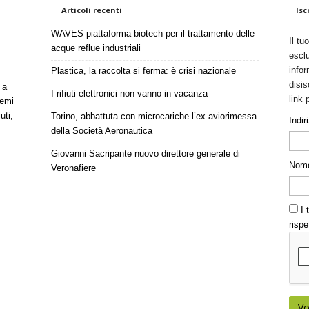
Articoli recenti
Isc
WAVES piattaforma biotech per il trattamento delle
Il tu
acque reflue industriali
esclu
infor
Plastica, la raccolta si ferma: è crisi nazionale
disis
 a
I rifiuti elettronici non vanno in vacanza
link 
temi
uti,
Torino, abbattuta con microcariche l’ex aviorimessa
Indir
della Società Aeronautica
Giovanni Sacripante nuovo direttore generale di
Nom
Veronafiere
I t
rispe