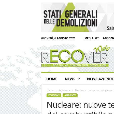
GIOVEDÌ, 6 AGOSTO 2026
MEDIA KIT
ABBONA
R
e
c
o
v
e
r
HOME
NEWS
NEWS AZIENDE
W
e
Home
Ambiente
Nucleare: nuove tecnologie per i
b
ECONEWS
AMBIENTE
Nucleare: nuove te