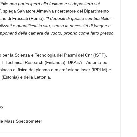
bile non parteciperà alla fusione e si depositerà sui
”
, spiega Salvatore Almaviva ricercatore del Dipartimento
rche di Frascati (Roma).
“I depositi di questo combustibile
–
izzati e quantificati in situ, senza la necessità di lunghe e
mponenti della camera da vuoto, proprio come fatto presso
uto per la Scienza e Tecnologia dei Plasmi del Cnr (ISTP),
T Technical Research (Finlandia), UKAEA – Autorità per
polacco di fisica del plasma e microfusione laser (IPPLM) e
(Estonia) e della Lettonia.
py
le Mass Spectrometer