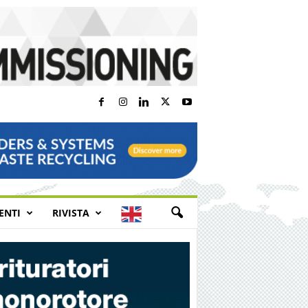
E
ENTI
RIVISTA
N
G
L