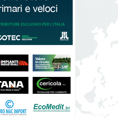
I
S
H
N
E
W
S