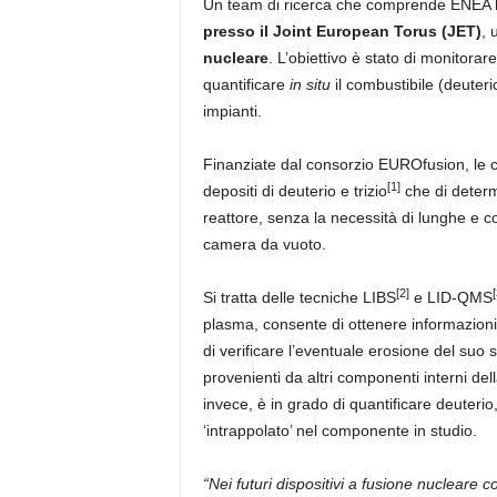
Un team di ricerca che comprende ENEA 
presso il Joint European Torus (JET)
, 
nucleare
. L’obiettivo è stato di monitorar
quantificare
in situ
il combustibile (deuterio
impianti.
Finanziate dal consorzio EUROfusion, le 
[1]
depositi di deuterio e trizio
che di determ
reattore, senza la necessità di lunghe e 
camera da vuoto.
[2]
[
Si tratta delle tecniche LIBS
e LID-QMS
plasma, consente di ottenere informazioni
di verificare l’eventuale erosione del suo s
provenienti da altri componenti interni d
invece, è in grado di quantificare deuterio,
‘intrappolato’ nel componente in studio.
“Nei futuri dispositivi a fusione nucleare 