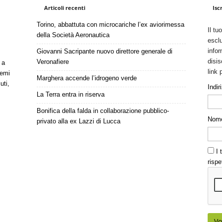
Articoli recenti
Isc
Torino, abbattuta con microcariche l’ex aviorimessa
Il tu
della Società Aeronautica
esclu
infor
Giovanni Sacripante nuovo direttore generale di
disis
Veronafiere
 a
link 
temi
Marghera accende l’idrogeno verde
uti,
Indir
La Terra entra in riserva
Bonifica della falda in collaborazione pubblico-
Nom
privato alla ex Lazzi di Lucca
I t
rispe