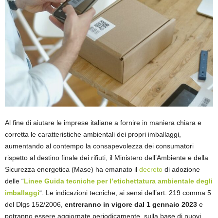
Al fine di aiutare le imprese italiane a fornire in maniera chiara e
corretta le caratteristiche ambientali dei propri imballaggi,
aumentando al contempo la consapevolezza dei consumatori
rispetto al destino finale dei rifiuti, il Ministero dell’Ambiente e della
Sicurezza energetica (Mase) ha emanato il
decreto
di adozione
delle “
Linee Guida tecniche per l’etichettatura ambientale degli
imballaggi
“. Le indicazioni tecniche, ai sensi dell’art. 219 comma 5
del Dlgs 152/2006,
entreranno in vigore dal 1 gennaio 2023
e
potranno essere aggiornate periodicamente, sulla base di nuovi